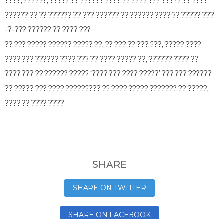
????, ??????, ????? ?? ?????? ???? ?? ???? ??? ????? ?? ????
?????? ?? ?? ?????? ?? ??? ?????? ?? ?????? ???? ?? ????? ???
-?-??? ?????? ?? ???? ???
?? ??? ????? ?????? ????? ??, ?? ??? ?? ??? ???, ????? ????
???? ??? ?????? ???? ??? ?? ???? ????? ??, ?????? ???? ??
???? ??? ?? ?????? ????? ‘???? ??? ???? ?????’ ??? ??? ??????
?? ????? ??? ???? ????????? ?? ???? ????? ??????? ?? ?????,
???? ?? ???? ????
SHARE
SHARE ON TWITTER
SHARE ON FACEBOOK