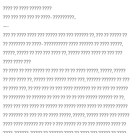
???? ?? ???? ????? ????
??? ??? ??? ??? ?? ????- ?????????..
—-
??? ?? ???? ???? ??? ????? ??? ??? ?????? ??, ??? ?? ????? ??
?? ??????? ?? ????- ?????????? ???? ?????? ?? ???? ?????,
?????, ????? ?? ??? ??? ???? ??, ????? ???? ???? ?? ??? ???
???? ???? ???
?? ???? ?? ??? ????? ?? ??? ?? ?? ?? ???? ?????, ?????, ?????
?? ??? ???? ??, ????? ??? ????? ???? ???, ?????? ?????? ?? ???
?? ???? ???, ?? ??? ??? ?? ??? ???? ??????? ?? ?? ??? ?? ?????
?? ??????? ?? ?????? ?? ??? ?? ?? ?? ??? ????? ?????? ?? ??,
???? ??? ??? ???? ?? ????? ?? ????? ???? ???? ?? ????? ?????
?? ?????? ?? ??? ?? ?? ???? ?????, ?????, ????? ???? ??? ?????
???? ???? ?????? ?? ??? ? ??? ????? ?? ?? ??? ?????? ???? ??