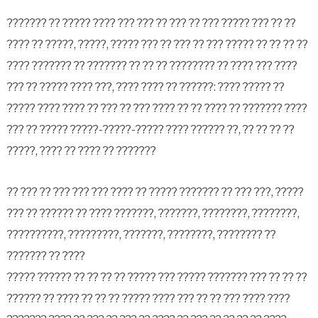
??????? ?? ????? ???? ??? ??? ?? ??? ?? ??? ????? ??? ?? ??
???? ?? ?????, ?????, ????? ??? ?? ??? ?? ??? ????? ?? ?? ?? ??
???? ??????? ?? ??????? ?? ?? ?? ???????? ?? ???? ??? ????
??? ?? ????? ???? ???, ???? ???? ?? ??????: ???? ????? ??
????? ???? ???? ?? ??? ?? ??? ???? ?? ?? ???? ?? ??????? ????
??? ?? ????? ?????-?????-????? ???? ?????? ??, ?? ?? ?? ??
?????, ???? ?? ???? ?? ???????
?? ??? ?? ??? ??? ??? ???? ?? ????? ??????? ?? ??? ???, ?????
??? ?? ?????? ?? ???? ???????, ???????, ????????, ????????,
??????????, ?????????, ???????, ????????, ???????? ??
??????? ?? ????
????? ?????? ?? ?? ?? ?? ????? ??? ????? ??????? ??? ?? ?? ??
?????? ?? ???? ?? ?? ?? ????? ???? ??? ?? ?? ??? ???? ????