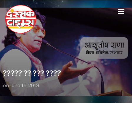
TOGG
????? ?? ??? ????
on
June 15, 2018