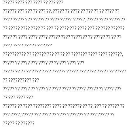
????? ???? ??? ???? ?? ??? ???
?????? ??? ??? ?? ??? ??, ????? ?? ???? ?? ??? ?? ?? ???? ??
???? ????? ??? ??????? ???? ?????, ?????, ????? ???? ???????
?? ????? ???? ???? ?? ??? ?? ???? ??? ???? ??? ?? ???? ??????
???? ?? ???? ???? ???? ????? ???? ??????? ?? ????? ?? ?? ??
???? ?? ?? ??? ?? ?? ????
?????????? ?? ?????? ??? ?? ?? ?? ??????? ???? ???? ??????,
????? ?? ???? ??? ???? ?? ?? ??? ???? ???
????? ?? ?? ?? ???? ???? ?????? ????? ??? ???? ????? ?? ?????
?? ?????????? ???
????? ?? ???? ?? ???? ?? ???? ???? ?????? ????? ?? ???? ???
?? ??? ???? ???
?????? ?? ???? ???????? ???? ?? ?????? ?? ??, ??? ?? ????? ??
??? ????, ????? ??? ???? ?? ???? ??????? ?? ??? ????? ??
????? ?? ??????