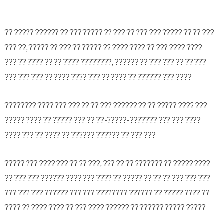
?? ????? ?????? ?? ??? ????? ?? ??? ?? ??? ??? ????? ?? ?? ???
??? ??, ????? ?? ??? ?? ????? ?? ???? ???? ?? ??? ???? ????
??? ?? ???? ?? ?? ???? ????????, ?????? ?? ??? ??? ?? ?? ???
??? ??? ??? ?? ???? ???? ??? ?? ???? ?? ?????? ??? ????
???????? ???? ??? ??? ?? ?? ??? ?????? ?? ?? ????? ???? ???
????? ???? ?? ????? ??? ?? ??-?????-??????? ??? ??? ????
???? ??? ?? ???? ?? ?????? ?????? ?? ??? ???
????? ??? ???? ??? ?? ?? ???, ??? ?? ?? ??????? ?? ????? ????
?? ??? ??? ?????? ???? ??? ???? ?? ????? ?? ?? ?? ??? ??? ???
??? ??? ??? ?????? ??? ??? ???????? ?????? ?? ????? ???? ??
???? ?? ???? ???? ?? ??? ???? ?????? ?? ?????? ????? ?????