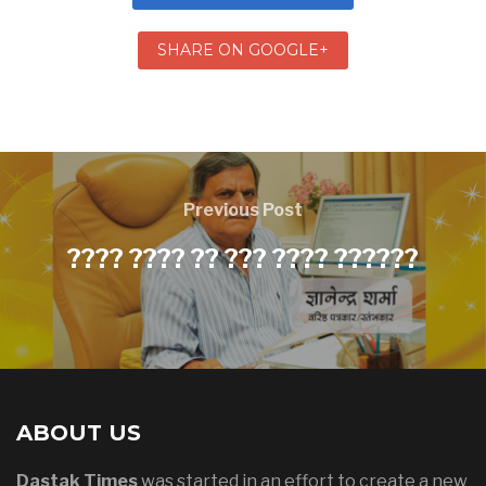
SHARE ON GOOGLE+
Previous Post
???? ???? ?? ??? ???? ??????
ABOUT US
Dastak Times
was started in an effort to create a new