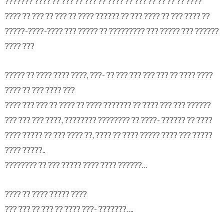
??????? ???? ?? ??? ?? ??? ?? ???? ?? ??? ?? ?? ?? ?? ????
???? ?? ??? ?? ??? ?? ???? ?????? ?? ??? ???? ?? ??? ???? ??
?????-????-???? ??? ????? ?? ????????? ??? ????? ??? ??????
???? ???
????? ?? ???? ???? ????, ???- ?? ??? ??? ??? ??? ?? ???? ????
???? ?? ??? ???? ???
???? ??? ??? ?? ???? ?? ???? ??????? ?? ???? ??? ??? ??????
??? ??? ??? ????, ???????? ???????? ?? ????- ?????? ?? ????
???? ????? ?? ??? ???? ??, ???? ?? ???? ????? ???? ??? ?????
???? ?????..
???????? ?? ??? ????? ???? ???? ??????…
???? ?? ???? ????? ????
??? ??? ?? ??? ?? ???? ???- ???????….