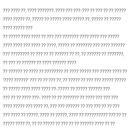
??? ???? ??, ???? ???????..???? ??? ???-??? ?? ??? ?? ?? ?????
???? ????? ??, ????? ?? ????? ???? ????? ??, ????? ?? ?????
???? ????? ???
?? ????? ???? ???? ?? ??? ??? ??????? ???? ???? ??? ?????
???? ???? ??? ???? ?? ????, ????? ?? ??????? ??? ???? ??????
??? ???????? ?? ??? ?? ?? ?????? ?? ??, ?? ?????? ?? ???????,
?? ??? ?? ?????? ?? ???? ?????? ????
?? ?????? ?? ???? ?? ???????? ?? ???? ????? ??? ????? ???? ??
‘???? ??????’ ??? ?? ?? ??? ??, ?? ????? ?? ??? ??? ????? ?????
?? ????? ???? ???? ???? ??-????? ?? ????? ?????? ???
??? ?? ?? ???? ???- ???? ?? ?? ??????? ?? ???? ??? ??? ???
???? ????? ??? ???? ??, ??? ??? ?????? ?? ??? ??? ?? ?? ???
??? ???? ?? ?????, ???? ?? ?????, ???? ?? ?????????? ??? ?? ??
????? ???? ??, ?? ?? ????? ?? ??? ?? ?? ?????? ???? ?? ??