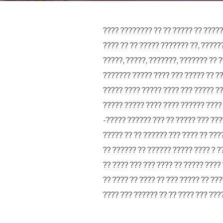
???? ???????? ?? ?? ????? ?? ?????
???? ?? ?? ????? ??????? ??, ?????
?????, ?????, ???????, ??????? ?? 
??????? ????? ???? ??? ????? ?? ??
????? ???? ????? ???? ??? ????? ?
????? ????? ???? ???? ?????? ????
-????? ?????? ??? ?? ????? ??? ???
????? ?? ?? ?????? ??? ???? ?? ???
?? ?????? ?? ?????? ????? ???? ? ?
?? ???? ??? ??? ???? ?? ????? ????
?? ???? ?? ???? ?? ??? ????? ?? ??
???? ??? ?????? ?? ?? ???? ??? ??