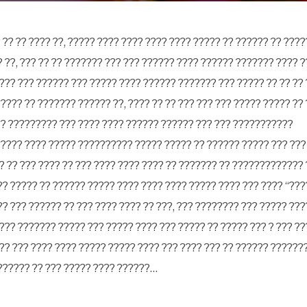
 ?? ?? ???? ??, ????? ???? ???? ???? ???? ????? ?? ?????? ?? ????
? ??, ??? ?? ?? ??????? ??? ??? ?????? ???? ?????? ??????? ???? 
???? ??? ?????? ??? ????? ???? ?????? ??????? ??? ????? ?? ?? ??
???? ?? ??????? ?????? ??, ???? ?? ?? ??? ??? ??? ????
? ????? ??
?? ????????? ??? ???? ???? ?????? ?????? ??? ??? ???????????
 ???? ???? ????? ?????????? ????? ????? ?? ?????? ????? ??? ??? 
? ?? ??? ???? ?? ??? ???? ???? ???? ?? ??????? ?? ????????????? 
?? ????? ?? ?????? ????? ???? ???? ???? ????? ???? ??? ???? “???
?? ??? ?????? ?? ??? ???? ???? ?? ???, ??? ???????? ??? ????? ???
 ??? ??????? ????? ??? ????? ???? ??? ????? ?? ????? ??? ? ??? 
??? ??? ???? ???? ????? ????? ???? ??? ???? ??? ?? ?????? ??????
??????? ?? ??? ????? ???? ??????…